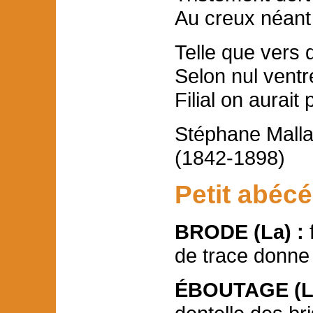
Au creux néant
Telle que vers 
Selon nul ventr
Filial on aurait 
Stéphane Mall
(1842-1898)
Petit abécé
BRODE (La) :
f
de trace donne u
ÉBOUTAGE (L’