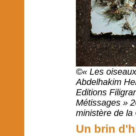
©« Les oiseaux
Abdelhakim He
Editions Filigr
Métissages » 2
ministère de la
Un brin d'h