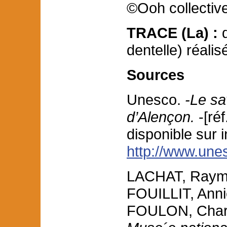
©Ooh collective
TRACE (La) :
d
dentelle) réali
Sources
Unesco.
-Le sa
d’Alençon.
-[ré
disponible sur i
http://www.unes
LACHAT, Raym
FOUILLIT, Anni
FOULON, Charl