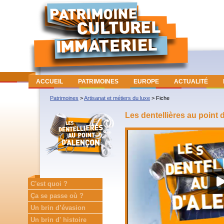
ACCUEIL
PATRIMOINES
EUROPE
ACTUALITÉ
Patrimoines
>
Artisanat et métiers du luxe
>
Fiche
Les dentellières au point
C'est quoi ?
Ça se passe où ?
Un brin d’évasion
Un brin d' histoire