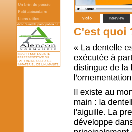
Un brin de poésie
00:00
Petit abécédaire
Vidéo
Interview
Liens utiles
Avec l'aimable participation de:
C'est quoi 
« La dentelle e
INSCRIT SUR LA LISTE
exécutée à parti
REPRESENTATIVE DU
PATRIMOINE CULTUREL
distingue de la
IMMATERIEL DE L’HUMANITE
l’ornementation
Il existe au mo
main : la dentel
l’aiguille. La p
développe dans
principalement