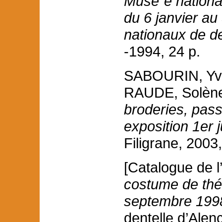
Muse´e national
du 6 janvier au 
nationaux de de
-1994, 24 p.
SABOURIN, Yve
RAUDE, Solène 
broderies, pass
exposition 1er j
Filigrane, 2003
[Catalogue de l
costume de théâ
septembre 199
dentelle d’Alen