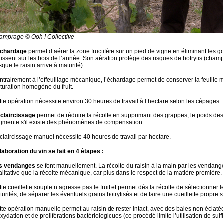
amprage © Ooh ! Collective
échardage
permet d’aérer la zone fructifère sur un pied de vigne en éliminant les
ussent sur les bois de l’année. Son aération protège des risques de botrytis (cham
sque le raisin arrive à maturité).
ntrairement à l’effeuillage mécanique, l’échardage permet de conserver la feuille
turation homogène du fruit.
tte opération nécessite environ 30 heures de travail à l’hectare selon les cépages.
éclaircissage
permet de réduire la récolte en supprimant des grappes, le poids de
gmente s'il existe des phénomènes de compensation.
éclaircissage manuel nécessite 40 heures de travail par hectare.
laboration du vin se fait en 4 étapes :
s vendanges
se font manuellement.
La récolte du raisin à la main par les vendang
alitative que la récolte mécanique, car plus dans le respect de la matière première.
te cueillette souple n’agresse pas le fruit et permet dès la récolte de sélectionner 
urités, de séparer les éventuels grains botrytisés et de faire une cueillette propre s
tte opération manuelle permet au raisin de rester intact, avec des baies non éclaté
xydation et de proliférations bactériologiques (ce procédé limite l’utilisation de sulfi