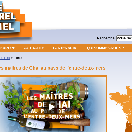
Recherche:
EUROPE
ACTUALITÉ
PARTENARIAT
QUI SOMMES-NOUS ?
 du luxe
>
Fiche
s maitres de Chai au pays de l’entre-deux-mers