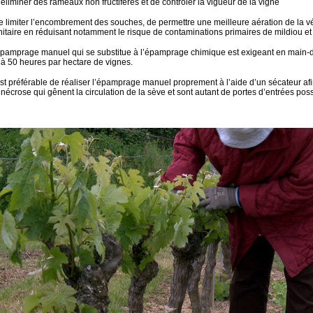
’éliminer des rameaux non fructifères et de contrôler la vigueur de la vigne
de limiter l’encombrement des souches, de permettre une meilleure aération de la vé
nitaire en réduisant notamment le risque de contaminations primaires de mildiou et
épamprage manuel qui se substitue à l’épamprage chimique est exigeant en main-d’
 à 50 heures par hectare de vignes.
 est préférable de réaliser l’épamprage manuel proprement à l’aide d’un sécateur afi
nécrose qui gênent la circulation de la sève et sont autant de portes d’entrées poss