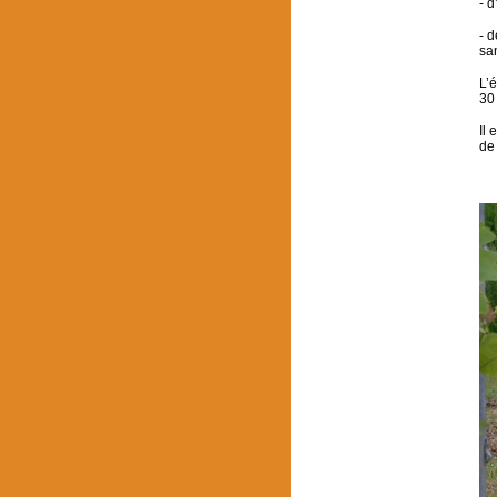
- d
- 
sa
L’
30
Il
de 