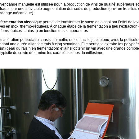
 vendange manuelle est utilisée pour la production de vins de qualité supérieure et
 traduit par une inévitable augmentation des coûts de production (environ trois fois
ndange mécanique).
 fermentation alcoolique
permet de transformer le sucre en alcool par l’effet de le
ves en inox, thermo-régulées. À chaque étape de la fermentation a lieu l’extraction
fums, épices, tanins...) en fonction des températures.
macération pelliculaire consiste à mettre en contact le jus obtenu, avec la pellicul
ndant une durée allant de trois à cinq semaines. Elle permet d’extraire les polyph
isin (peau du raisin en fermentation) et ainsi obtenir un vin avec une grande comple
typicité de ce vin détermine les caractéristiques du millésime.