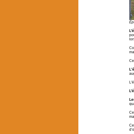
Ép
L’
po
lor
Co
ma
Ce
L'
au
L'
L’é
Le
qu
Cet
mat
Ce
d’o