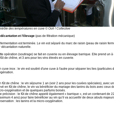
ntrôle des températures en cuve © Ooh ! Collective
 décantation et l’élevage
(pas de filtration mécanique)
fermentation est terminée. Le vin est séparé du marc de raisin (peau de raisin fermen
r décantation naturelle.
tte opération (soutirage) se fait en cuverie ou en élevage barrique. Elle prend un à
fût de chêne, et 3 ans pour les vins élevés en cuverie.
n cuve inox : le vin est soutiré d'une cuve à l'autre pour séparer les lies (particule
ygénation.
n fût de chêne : le vin séjourne 1 an (voir 2 ans pour les cuvées spéciales), avec un
vé en fût de chêne, le vin va bénéficier du mariage des tanins du bois avec ceux du 
cro-oxygénation et de quelques parfums boisés.
 précision : le fût de chêne appelé également « barrique », est un contenant de 225 l
aximum 4 ans) pour faire bénéficier au vin qu’il va accueillir de deux atouts majeu
servation : les tanins et la micro-oxygénation.