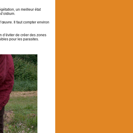
gétation, un meilleur état
 d’oïdium.
œuvre. Il faut compter environ
n d’éviter de créer des zones
ibles pour les parasites.