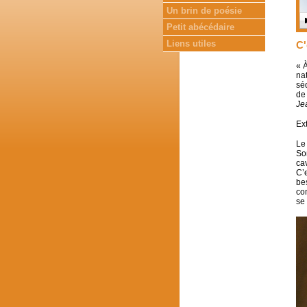
Un brin de poésie
Petit abécédaire
Liens utiles
C'
« À
nat
sé
de
Je
Ext
Le 
Son
ca
C’e
bes
co
se 