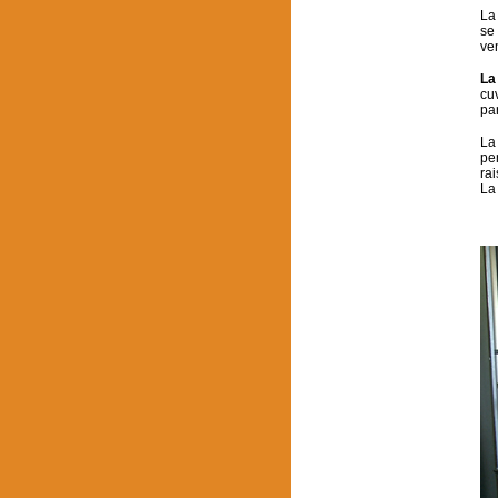
La
se
ve
La
cu
par
La
pe
ra
La 