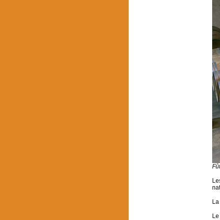
Fû
Le
nat
La
Le 