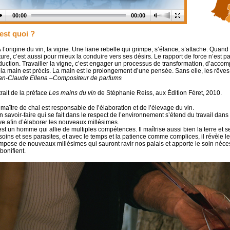
00:00
00:00
est quoi ?
 l’origine du vin, la vigne. Une liane rebelle qui grimpe, s’élance, s’attache. Quan
ure, c’est aussi pour mieux la conduire vers ses désirs. Le rapport de force n’est pa
duction. Travailler la vigne, c’est engager un processus de transformation, d’ac
 la main est précis. La main est le prolongement d’une pensée. Sans elle, les rêves
an-Claude Ellena –Compositeur de parfums
rait de la préface
Les mains du vin
de Stéphanie Reiss, aux Édition Féret, 2010.
maître de chai est responsable de l’élaboration et de l’élevage du vin.
 savoir-faire qui se fait dans le respect de l’environnement s’étend du travail dans 
ve afin d’élaborer les nouveaux millésimes.
st un homme qui allie de multiples compétences. Il maîtrise aussi bien la terre et s
oins et ses parasites, et avec le temps et la patience comme complices, il révèle le
mpose de nouveaux millésimes qui sauront ravir nos palais et apporte le soin néces
bonifient.