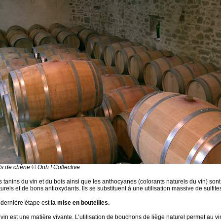
ts de chêne © Ooh ! Collective
s tanins du vin et du bois ainsi que les anthocyanes (colorants naturels du vin) son
urels et de bons antioxydants. Ils se substituent à une utilisation massive de sulfite
 dernière étape est
la mise en bouteilles.
vin est une matière vivante. L’utilisation de bouchons de liège naturel permet au vin