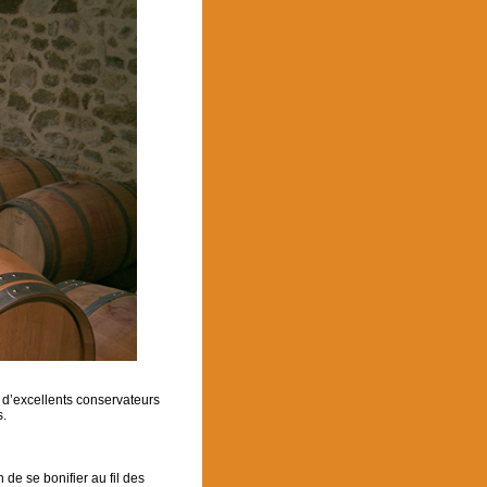
t d’excellents conservateurs
s.
 de se bonifier au fil des