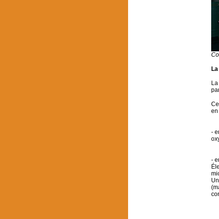
Co
La
La 
pa
Ce
en 
- e
ox
- e
Éle
mi
Une
(m
con