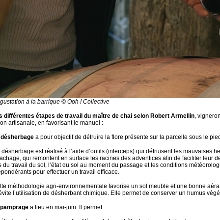
gustation à la barrique © Ooh ! Collective
s différentes étapes de travail du maître de chai selon Robert Armellin
, vignero
on artisanale, en favorisant le manuel :
 désherbage
a pour objectif de
détruire la flore présente sur la parcelle sous le pie
 désherbage est réalisé à l’aide d’outils (interceps) qui détruisent les mauvaises 
rachage, qui remontent en surface les racines des adventices afin de faciliter le
s du travail du sol, l’état du sol au moment du passage et les conditions météorolo
pondérants pour effectuer un travail efficace.
tte méthodologie agri-environnementale favorise un sol meuble et une bonne aérati
 évite l’utilisation de désherbant chimique. Elle permet de conserver un humus végét
épamprage
a lieu en mai-juin. Il permet