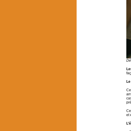
Dé
Le
faç
Le
Ce
ar
ca
pré
Ce
et
L’