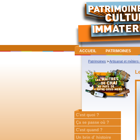
ACCUEIL
PATRIMOINES
Patrimoines
>
Artisanat et métiers
Le
C'est quoi ?
Ça se passe où ?
C'est quand ?
Un brin d' histoire