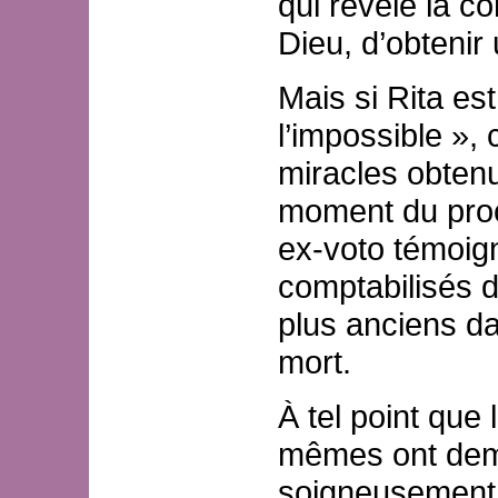
qui révèle la co
Dieu, d’obtenir
Mais si Rita es
l’impossible »,
miracles obtenu
moment du procè
ex-voto témoig
comptabilisés d
plus anciens da
mort.
À tel point que
mêmes ont dema
soigneusement 