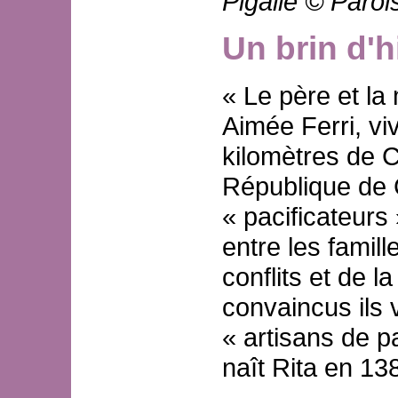
Pigalle © Parois
Un brin d'h
« Le père et la 
Aimée Ferri, vi
kilomètres de 
République de C
« pacificateurs
entre les famil
conflits et de l
convaincus ils v
« artisans de p
naît Rita en 13