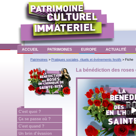
ACCUEIL
PATRIMOINES
EUROPE
ACTUALITÉ
Patrimoines
>
Pratiques sociales, rituels et événements festifs
>
Fiche
La bénédiction des roses 
C'est quoi ?
Ça se passe où ?
C'est quand ?
Un brin d’évasion