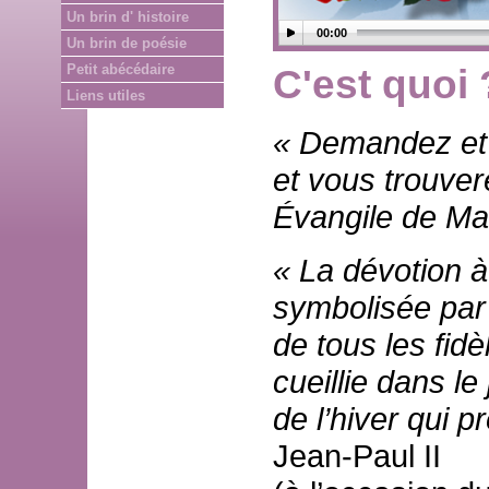
Un brin d' histoire
00:00
Un brin de poésie
Petit abécédaire
C'est quoi 
Liens utiles
« Demandez et 
et vous trouver
Évangile de Ma
« La dévotion à
symbolisée par 
de tous les fid
cueillie dans l
de l’hiver qui p
Jean-Paul II