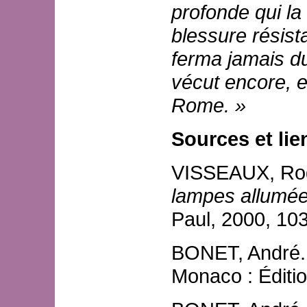
profonde qui la 
blessure résista
ferma jamais d
vécut encore, 
Rome. »
Sources
et lie
VISSEAUX, Rog
lampes allumé
Paul, 2000, 103
BONET, André
Monaco : Éditi