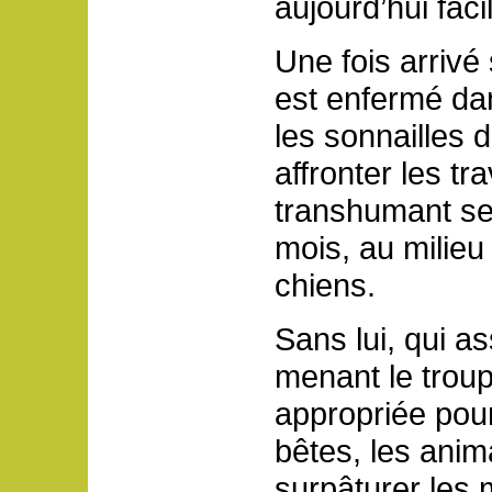
aujourd’hui facil
Une fois arrivé 
est enfermé dan
les sonnailles 
affronter les tr
transhumant se
mois, au milieu
chiens.
Sans lui, qui as
menant le troup
appropriée pou
bêtes, les anima
surpâturer les m