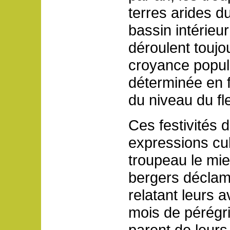
terres arides d
bassin intérieur
déroulent toujo
croyance popula
déterminée en f
du niveau du fl
Ces festivités
expressions cu
troupeau le mi
bergers décla
relatant leurs 
mois de pérégr
parent de leurs