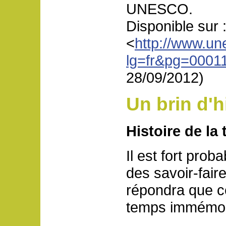
UNESCO.
Disponible sur 
<
http://www.un
lg=fr&pg=000
28/09/2012)
Un brin d'h
Histoire de l
Il est fort prob
des savoir-fair
répondra que ce
temps immémor