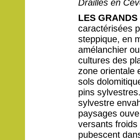
Drailles en Cé
LES GRANDS 
caractérisées 
steppique, en 
amélanchier ou
cultures des pl
zone orientale 
sols dolomitique
pins sylvestres.
sylvestre enva
paysages ouvert
versants froids
pubescent dans 