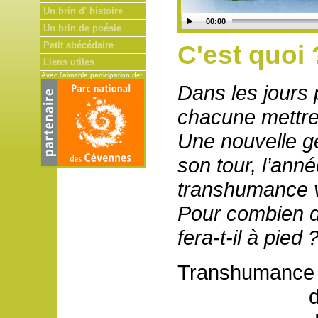
Un brin d' histoire
00:00
Un brin de poésie
Petit abécédaire
C'est quoi 
Liens utiles
Avec l'aimable participation de:
Dans les jours 
chacune mettre
Une nouvelle gé
son tour, l’anné
transhumance v
Pour combien d
fera-t-il à pied 
Transhumance e