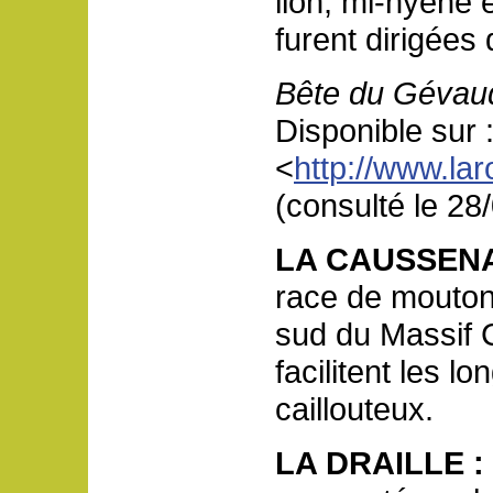
lion, mi-hyène 
furent dirigées 
Bête du Gévau
Disponible sur 
<
http://www.l
(consulté le 28
LA CAUSSEN
race de mouton
sud du Massif C
facilitent les 
caillouteux.
LA DRAILLE :