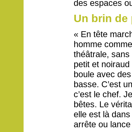
des espaces ouv
Un brin de
« En tête march
homme comme l
théâtrale, sans
petit et noira
boule avec des 
basse. C’est u
c’est le chef. J
bêtes. Le vérit
elle est là dan
arrête ou lance 