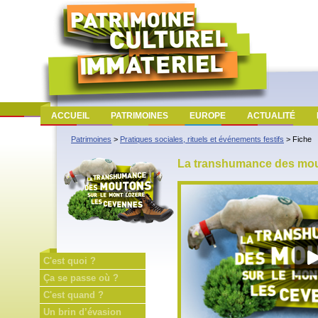
ACCUEIL
PATRIMOINES
EUROPE
ACTUALITÉ
Patrimoines
>
Pratiques sociales, rituels et événements festifs
>
Fiche
La transhumance des mou
C'est quoi ?
Ça se passe où ?
C'est quand ?
Un brin d’évasion