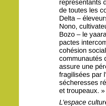
représentants d
de toutes les c
Delta – éleveur
Nono, cultivat
Bozo – le yaara
pactes intercom
cohésion socia
communautés de 
assure une pére
fragilisées par 
sécheresses ré
et troupeaux. »
L’espace cultur