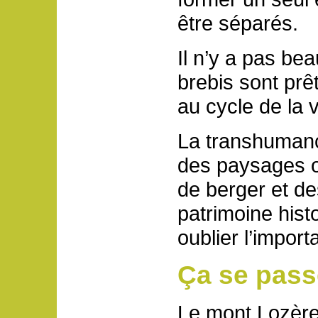
être séparés.
Il n’y a pas be
brebis sont prê
au cycle de la
La transhumance
des paysages ou
de berger et de
patrimoine histo
oublier l’impor
Ça se pass
Le mont Lozère